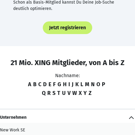
Schon als Basis-Mitglied kannst Du Deine Job-Suche
deutlich optimieren.
Jetzt registrieren
21 Mio. XING Mitglieder, von A bis Z
Nachname:
A
B
C
D
E
F
G
H
I
J
K
L
M
N
O
P
Q
R
S
T
U
V
W
X
Y
Z
Unternehmen
New Work SE