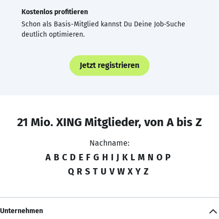
Kostenlos profitieren
Schon als Basis-Mitglied kannst Du Deine Job-Suche
deutlich optimieren.
Jetzt registrieren
21 Mio. XING Mitglieder, von A bis Z
Nachname:
A
B
C
D
E
F
G
H
I
J
K
L
M
N
O
P
Q
R
S
T
U
V
W
X
Y
Z
Unternehmen