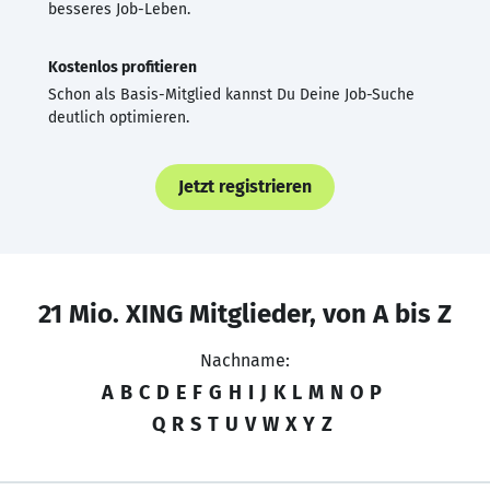
besseres Job-Leben.
Kostenlos profitieren
Schon als Basis-Mitglied kannst Du Deine Job-Suche
deutlich optimieren.
Jetzt registrieren
21 Mio. XING Mitglieder, von A bis Z
Nachname:
A
B
C
D
E
F
G
H
I
J
K
L
M
N
O
P
Q
R
S
T
U
V
W
X
Y
Z