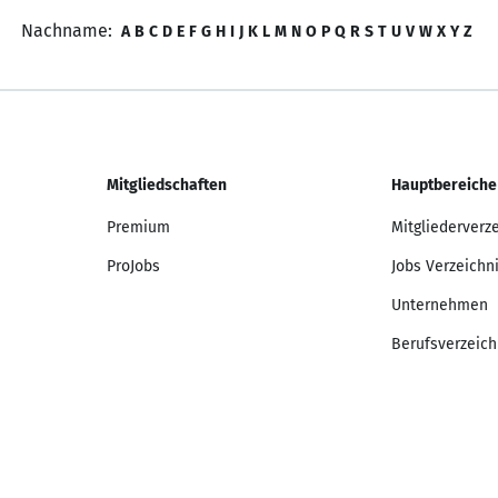
Nachname:
A
B
C
D
E
F
G
H
I
J
K
L
M
N
O
P
Q
R
S
T
U
V
W
X
Y
Z
Mitgliedschaften
Hauptbereiche
Premium
Mitgliederverz
ProJobs
Jobs Verzeichn
Unternehmen
Berufsverzeich