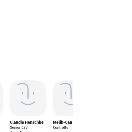
Claudia Henschke
Melih-Can Bayram
Sven Sommer
Senior CSV
Controller
SAP Key User