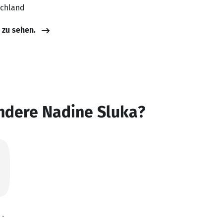
schland
e zu sehen.
ndere Nadine Sluka?
 -