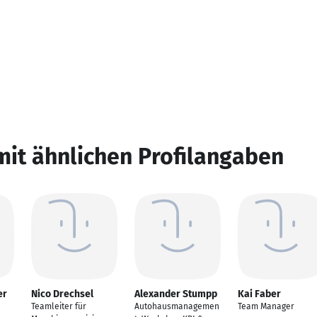
mit ähnlichen Profilangaben
er
Nico Drechsel
Alexander Stumpp
Kai Faber
Teamleiter für
Autohausmanagemen
Team Manager