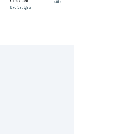
Consultant
Automotive
Köln
Bad Saulgau
Heilbronn