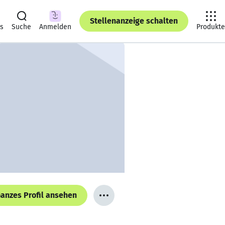
Stellenanzeige schalten
ts
Suche
Anmelden
Produkte
anzes Profil ansehen