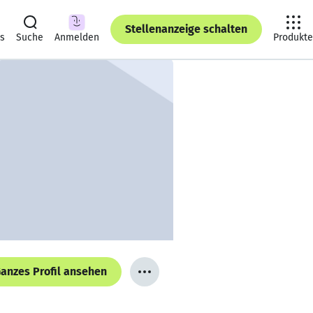
Stellenanzeige schalten
ts
Suche
Anmelden
Produkte
anzes Profil ansehen