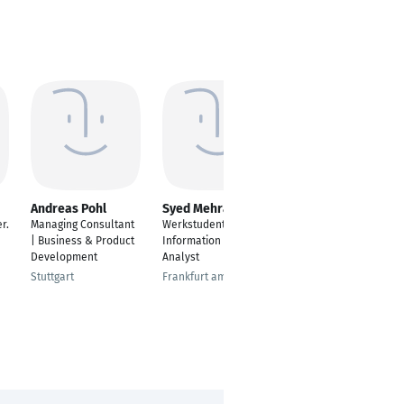
Andreas Pohl
Syed Mehran Raza
Verena Traub
r.
Managing Consultant
Werkstudent -
Scrum Master / Agile
| Business & Product
Information Security
Coach
Development
Analyst
Hamburg
Stuttgart
Frankfurt am Main