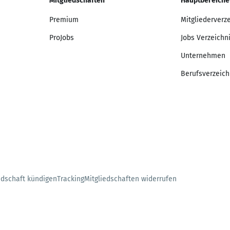
Mitgliedschaften
Hauptbereiche
Premium
Mitgliederverz
ProJobs
Jobs Verzeichn
Unternehmen
Berufsverzeich
edschaft kündigen
Tracking
Mitgliedschaften widerrufen