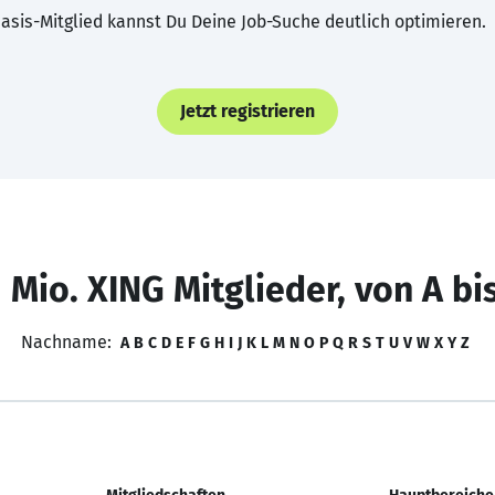
asis-Mitglied kannst Du Deine Job-Suche deutlich optimieren.
Jetzt registrieren
 Mio. XING Mitglieder, von A bi
Nachname:
A
B
C
D
E
F
G
H
I
J
K
L
M
N
O
P
Q
R
S
T
U
V
W
X
Y
Z