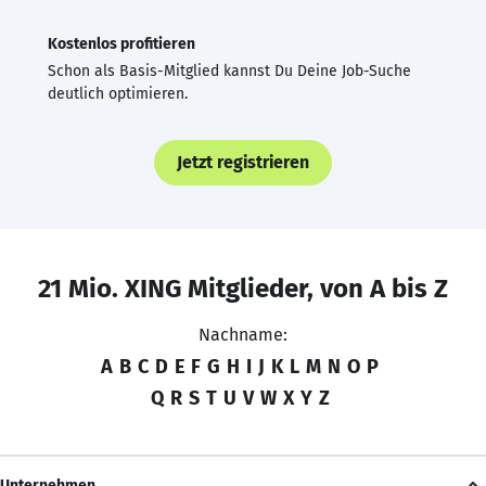
Kostenlos profitieren
Schon als Basis-Mitglied kannst Du Deine Job-Suche
deutlich optimieren.
Jetzt registrieren
21 Mio. XING Mitglieder, von A bis Z
Nachname:
A
B
C
D
E
F
G
H
I
J
K
L
M
N
O
P
Q
R
S
T
U
V
W
X
Y
Z
Unternehmen