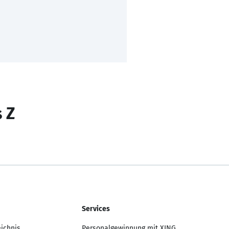
s Z
Services
eichnis
Personalgewinnung mit XING