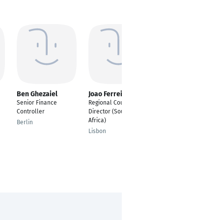
Ben Ghezaiel
Joao Ferreira
Cristian Sassanelli
Garcia
Senior Finance
Regional Country
Betriebswirtschaftsle
Controller
Director (Southern
hre
Africa)
Berlin
Benningen
Lisbon