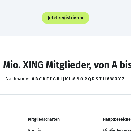
Jetzt registrieren
 Mio. XING Mitglieder, von A bi
Nachname:
A
B
C
D
E
F
G
H
I
J
K
L
M
N
O
P
Q
R
S
T
U
V
W
X
Y
Z
Mitgliedschaften
Hauptbereiche
Premium
Mitgliederverz