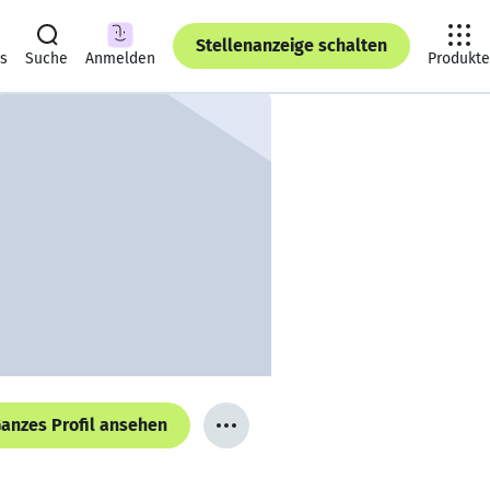
Stellenanzeige schalten
ts
Suche
Anmelden
Produkte
anzes Profil ansehen