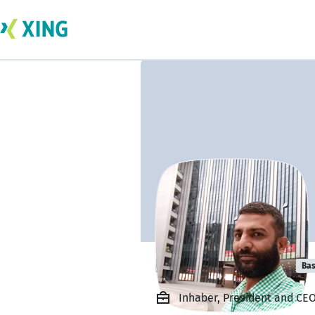
Naveed Sarwar
Bas
Inhaber, President and CEO