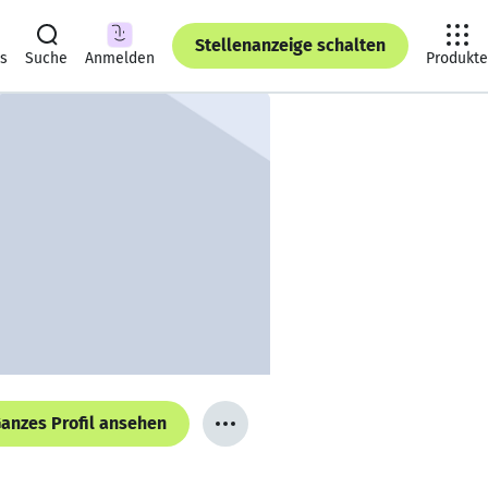
Stellenanzeige schalten
ts
Suche
Anmelden
Produkte
anzes Profil ansehen