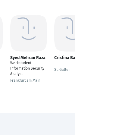
Syed Mehran Raza
Cristina Barjovanu
Stefano Merlini
Werkstudent -
---
Project Manager,
Information Security
Proxy PO & Scrum
St. Gallen
Analyst
Master
Frankfurt am Main
Stuttgart