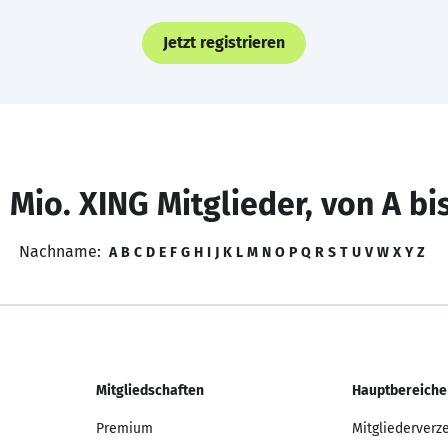
Jetzt registrieren
 Mio. XING Mitglieder, von A bi
Nachname:
A
B
C
D
E
F
G
H
I
J
K
L
M
N
O
P
Q
R
S
T
U
V
W
X
Y
Z
Mitgliedschaften
Hauptbereiche
Premium
Mitgliederverz