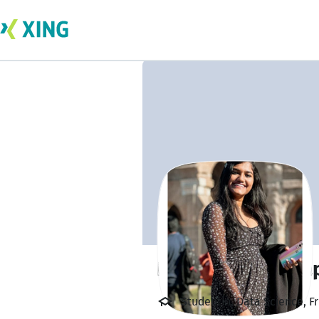
Nayana Jacob Ala
Studentin, Data Science, F