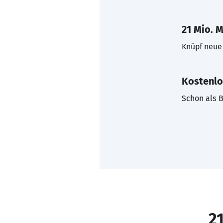
21 Mio. M
Knüpf neue 
Kostenlo
Schon als B
21