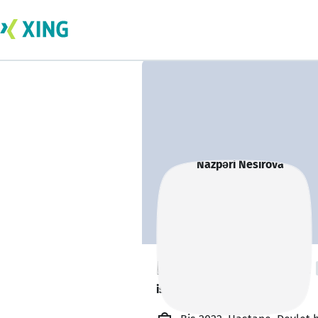
Nazpəri̇ Nesirova
is researching.