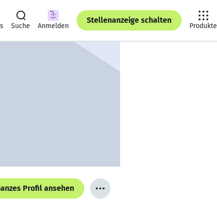
Stellenanzeige schalten
ts
Suche
Anmelden
Produkte
anzes Profil ansehen