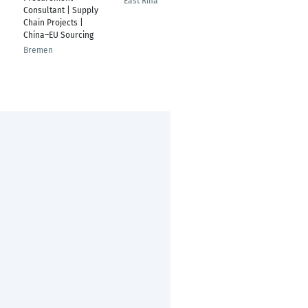
East Riffa
Consultant | Supply
Istanbul
Chain Projects |
China–EU Sourcing
Bremen