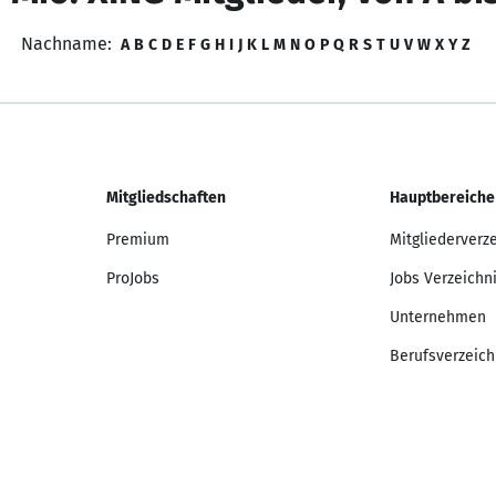
Nachname:
A
B
C
D
E
F
G
H
I
J
K
L
M
N
O
P
Q
R
S
T
U
V
W
X
Y
Z
Mitgliedschaften
Hauptbereiche
Premium
Mitgliederverz
ProJobs
Jobs Verzeichn
Unternehmen
Berufsverzeich