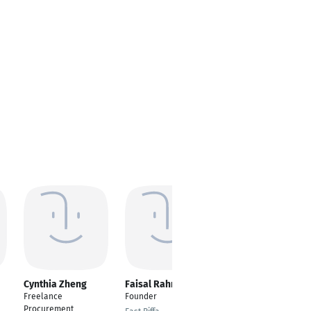
Cynthia Zheng
Faisal Rahman
Pars Batuhan
metinoğlu
Freelance
Founder
---
Procurement