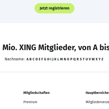
Jetzt registrieren
 Mio. XING Mitglieder, von A bi
Nachname:
A
B
C
D
E
F
G
H
I
J
K
L
M
N
O
P
Q
R
S
T
U
V
W
X
Y
Z
Mitgliedschaften
Hauptbereiche
Premium
Mitgliederverz