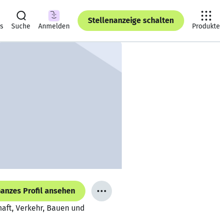
Stellenanzeige schalten
ts
Suche
Anmelden
Produkte
anzes Profil ansehen
haft, Verkehr, Bauen und