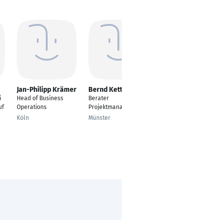
Jan-Philipp Krämer
Bernd Kettler
Julia Frenker-
Hackfort
i
Head of Business
Berater
Qualitätsmanagement
uf
Operations
Projektmanagement
beauftragte
Köln
Münster
Ahaus