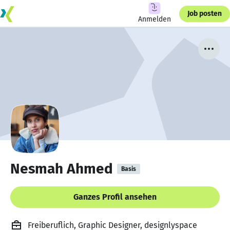
Job posten
Anmelden
Nesmah Ahmed
Basis
Ganzes Profil ansehen
Freiberuflich, Graphic Designer, designlyspace