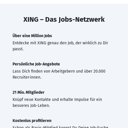
XING – Das Jobs-Netzwerk
Über eine Million Jobs
Entdecke mit XING genau den Job, der wirklich zu Dir
passt.
Persönliche Job-Angebote
Lass Dich finden von Arbeitgebern und über 20.000
Recruiter·innen.
21 Mio. Mitglieder
Knüpf neue Kontakte und erhalte Impulse für ein
besseres Job-Leben.
Kostenlos profitieren
Schon als Basis-Mitglied kannst Du Deine Job-Suche