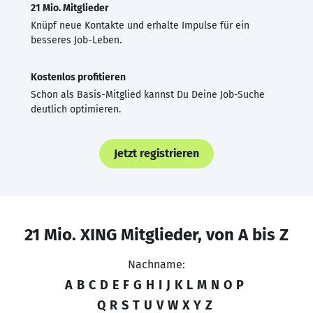
21 Mio. Mitglieder
Knüpf neue Kontakte und erhalte Impulse für ein
besseres Job-Leben.
Kostenlos profitieren
Schon als Basis-Mitglied kannst Du Deine Job-Suche
deutlich optimieren.
Jetzt registrieren
21 Mio. XING Mitglieder, von A bis Z
Nachname:
A
B
C
D
E
F
G
H
I
J
K
L
M
N
O
P
Q
R
S
T
U
V
W
X
Y
Z