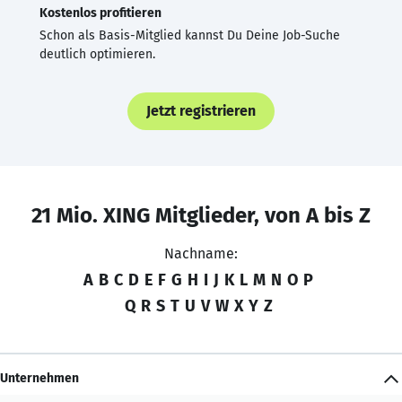
Kostenlos profitieren
Schon als Basis-Mitglied kannst Du Deine Job-Suche
deutlich optimieren.
Jetzt registrieren
21 Mio. XING Mitglieder, von A bis Z
Nachname:
A
B
C
D
E
F
G
H
I
J
K
L
M
N
O
P
Q
R
S
T
U
V
W
X
Y
Z
Unternehmen