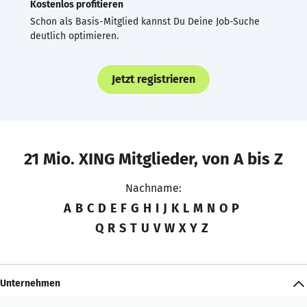
Kostenlos profitieren
Schon als Basis-Mitglied kannst Du Deine Job-Suche
deutlich optimieren.
Jetzt registrieren
21 Mio. XING Mitglieder, von A bis Z
Nachname:
A
B
C
D
E
F
G
H
I
J
K
L
M
N
O
P
Q
R
S
T
U
V
W
X
Y
Z
Unternehmen