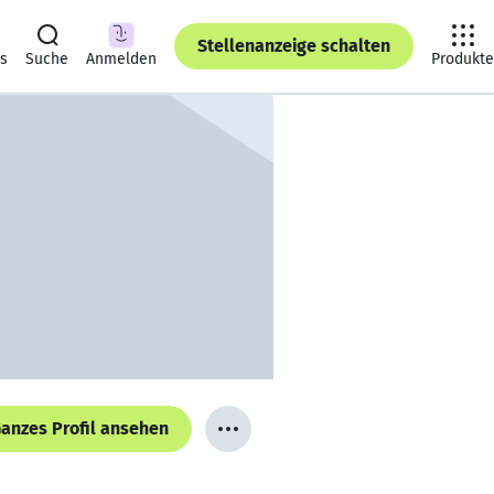
Stellenanzeige schalten
ts
Suche
Anmelden
Produkte
anzes Profil ansehen