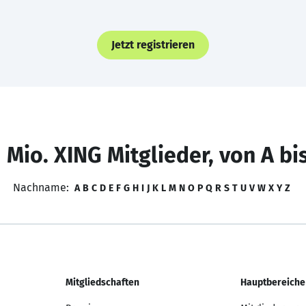
Jetzt registrieren
 Mio. XING Mitglieder, von A bi
Nachname:
A
B
C
D
E
F
G
H
I
J
K
L
M
N
O
P
Q
R
S
T
U
V
W
X
Y
Z
Mitgliedschaften
Hauptbereiche