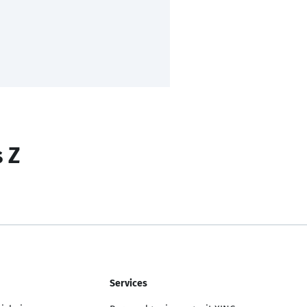
s Z
Services