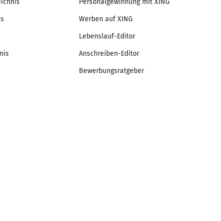
eichnis
Personalgewinnung mit XING
is
Werben auf XING
Lebenslauf-Editor
nis
Anschreiben-Editor
Bewerbungsratgeber