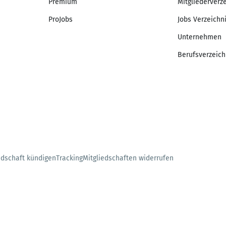
Premium
Mitgliederverz
ProJobs
Jobs Verzeichn
Unternehmen
Berufsverzeich
edschaft kündigen
Tracking
Mitgliedschaften widerrufen