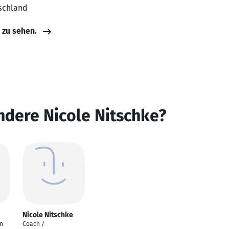
schland
e zu sehen.
ndere Nicole Nitschke?
Nicole Nitschke
n
Coach /