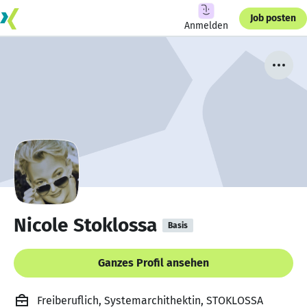
Job posten
Anmelden
Nicole Stoklossa
Basis
Ganzes Profil ansehen
Freiberuflich, Systemarchithektin, STOKLOSSA