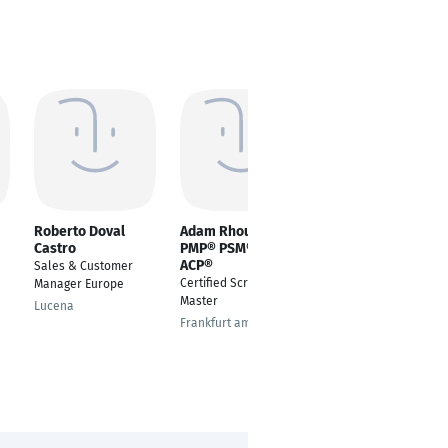
Roberto Doval
Adam Rhoulam
Shujaat arsalan
Castro
PMP® PSM® PMI-
Tipu
ACP®
Sales & Customer
---
Certified Scrum
Manager Europe
Raunheim
Master
Lucena
Frankfurt am Main