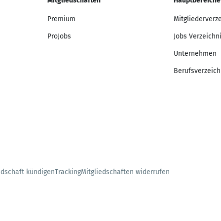
Mitgliedschaften
Hauptbereiche
Premium
Mitgliederverz
ProJobs
Jobs Verzeichn
Unternehmen
Berufsverzeich
edschaft kündigen
Tracking
Mitgliedschaften widerrufen