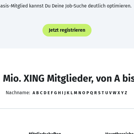
asis-Mitglied kannst Du Deine Job-Suche deutlich optimieren.
Jetzt registrieren
 Mio. XING Mitglieder, von A bi
Nachname:
A
B
C
D
E
F
G
H
I
J
K
L
M
N
O
P
Q
R
S
T
U
V
W
X
Y
Z