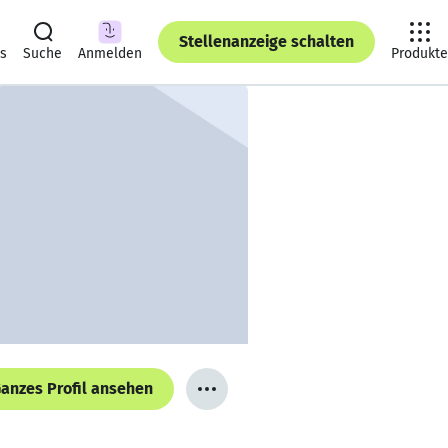
Stellenanzeige schalten
ts
Suche
Anmelden
Produkte
anzes Profil ansehen