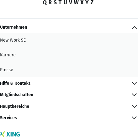
Q
R
S
T
U
V
W
X
Y
Z
Unternehmen
New Work SE
Karriere
Presse
Hilfe & Kontakt
Mitgliedschaften
Hauptbereiche
Services