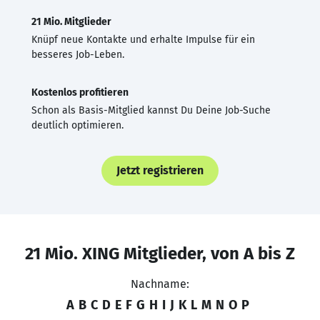
21 Mio. Mitglieder
Knüpf neue Kontakte und erhalte Impulse für ein
besseres Job-Leben.
Kostenlos profitieren
Schon als Basis-Mitglied kannst Du Deine Job-Suche
deutlich optimieren.
Jetzt registrieren
21 Mio. XING Mitglieder, von A bis Z
Nachname:
A
B
C
D
E
F
G
H
I
J
K
L
M
N
O
P