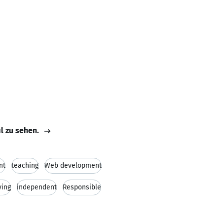
il zu sehen.
nt
teaching
Web development
ving
independent
Responsible