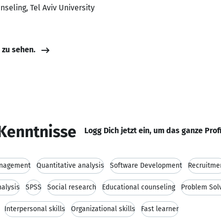
seling, Tel Aviv University
e zu sehen.
Kenntnisse
Logg Dich jetzt ein, um das ganze Prof
anagement
Quantitative analysis
Software Development
Recruitme
alysis
SPSS
Social research
Educational counseling
Problem Sol
Interpersonal skills
Organizational skills
Fast learner