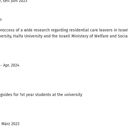
 seit Juni 2023
m
roccess of a wide research regarding residential care leavers in Israel
versity, Haifa University and the Israeli Ministery of Welfare and Social
- Apr. 2024
uides for 1st year students at the university
- März 2023