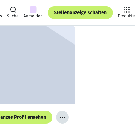
Stellenanzeige schalten
ts
Suche
Anmelden
Produkte
anzes Profil ansehen