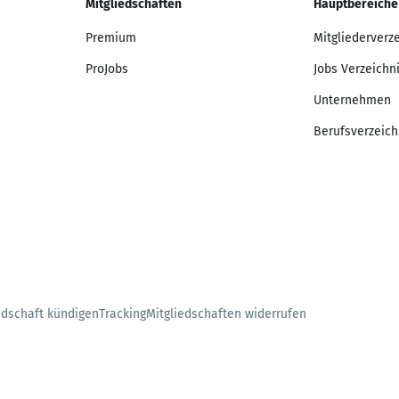
Mitgliedschaften
Hauptbereiche
Premium
Mitgliederverz
ProJobs
Jobs Verzeichn
Unternehmen
Berufsverzeich
edschaft kündigen
Tracking
Mitgliedschaften widerrufen