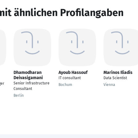
mit ähnlichen Profilangaben
Dhamodharan
Ayoub Hassouf
Marinos Iliadis
Deivasigamani
IT consultant
Data Scientist
Senior Infrastructure
ger
Bochum
Vienna
Consultant
Berlin