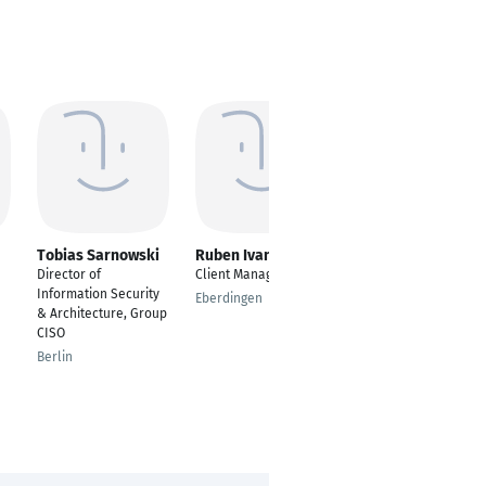
Tobias Sarnowski
Ruben Ivanovici
Essien Charles
Director of
Client Manager
IAM Administrator
Information Security
Eberdingen
Stadecken-Elsheim
& Architecture, Group
CISO
Berlin