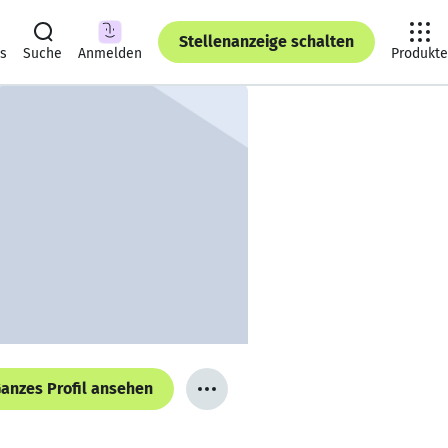
Stellenanzeige schalten
ts
Suche
Anmelden
Produkte
anzes Profil ansehen