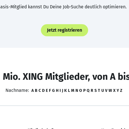
asis-Mitglied kannst Du Deine Job-Suche deutlich optimieren.
Jetzt registrieren
 Mio. XING Mitglieder, von A bi
Nachname:
A
B
C
D
E
F
G
H
I
J
K
L
M
N
O
P
Q
R
S
T
U
V
W
X
Y
Z