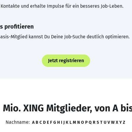
Kontakte und erhalte Impulse für ein besseres Job-Leben.
s profitieren
asis-Mitglied kannst Du Deine Job-Suche deutlich optimieren.
Jetzt registrieren
 Mio. XING Mitglieder, von A bi
Nachname:
A
B
C
D
E
F
G
H
I
J
K
L
M
N
O
P
Q
R
S
T
U
V
W
X
Y
Z