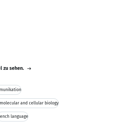
il zu sehen.
munikation
 molecular and cellular biology
rench language