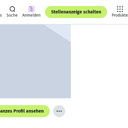
Stellenanzeige schalten
ts
Suche
Anmelden
Produkte
anzes Profil ansehen