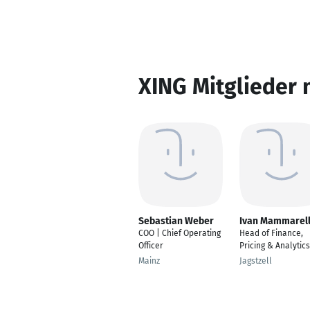
XING Mitglieder 
Sebastian Weber
Ivan Mammarel
COO | Chief Operating
Head of Finance,
Officer
Pricing & Analytics
Mainz
Jagstzell