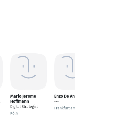
Mario Jerome
Enzo De Angelis
Renata Bertolo
Hoffmann
t
---
---
Digital Strategist
-
Frankfurt am Main
Karlsruhe
Köln