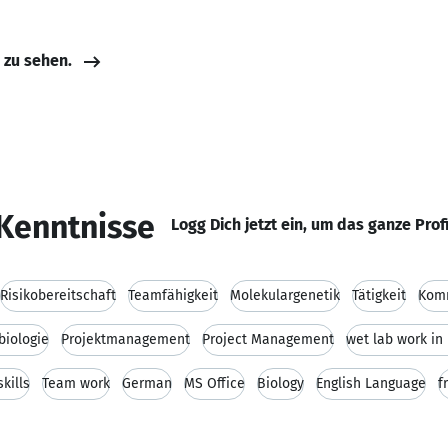
e zu sehen.
Kenntnisse
Logg Dich jetzt ein, um das ganze Prof
Risikobereitschaft
Teamfähigkeit
Molekulargenetik
Tätigkeit
Kom
biologie
Projektmanagement
Project Management
wet lab work in
kills
Team work
German
MS Office
Biology
English Language
f