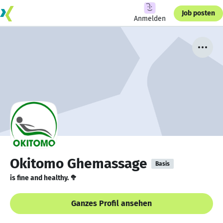
Job posten
Anmelden
Okitomo Ghemassage
Basis
is fine and healthy. 🥦
Ganzes Profil ansehen