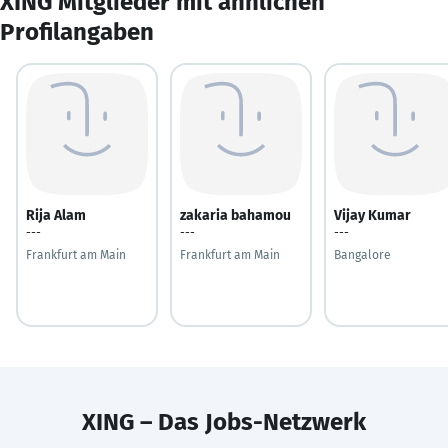
XING Mitglieder mit ähnlichen
Profilangaben
Rija Alam
zakaria bahamou
Vijay Kumar
---
---
---
Frankfurt am Main
Frankfurt am Main
Bangalore
XING – Das Jobs-Netzwerk