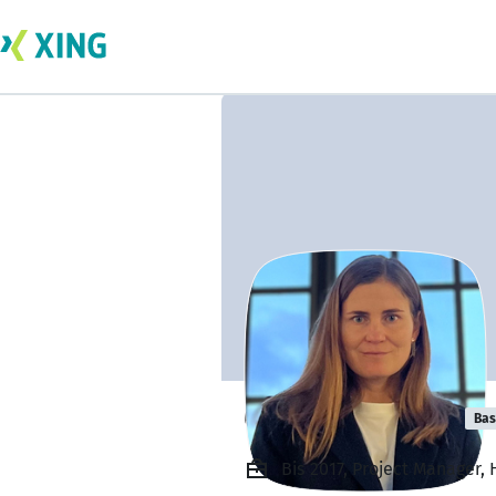
Olena Loievska
Bas
Bis 2017, Project Manager, 