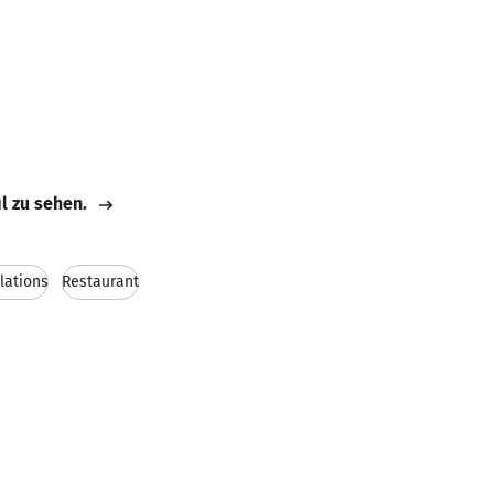
il zu sehen.
elations
Restaurant