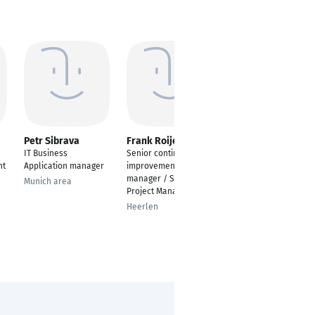
Petr Sibrava
Frank Roijen
Thomas Jung
IT Business
Senior continuous
PMO Manager /
nt
Application manager
improvement
Senior Project
manager / Senior
Manager
Munich area
Project Manager
Munich
Heerlen