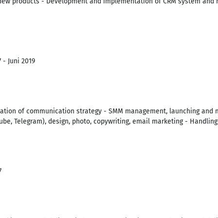
new products - Development and implementation of CRM system and 
 - Juni 2019
tion of communication strategy - SMM management, launching and m
ube, Telegram), design, photo, copywriting, email marketing - Handli
7