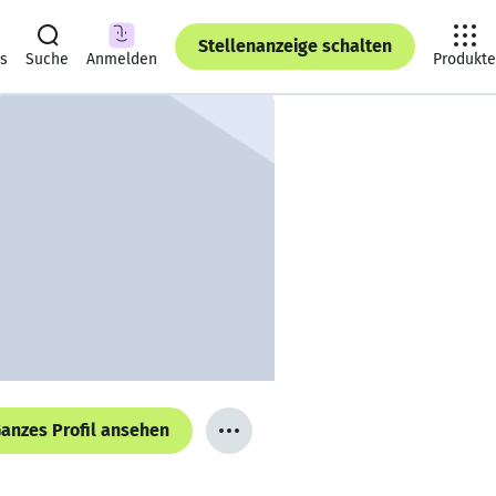
Stellenanzeige schalten
ts
Suche
Anmelden
Produkte
anzes Profil ansehen