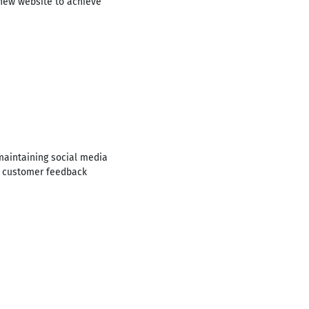
new website to achieve
aintaining social media
ng customer feedback