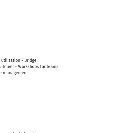
tilization - Bridge
ruitment - Workshops for teams
tive management