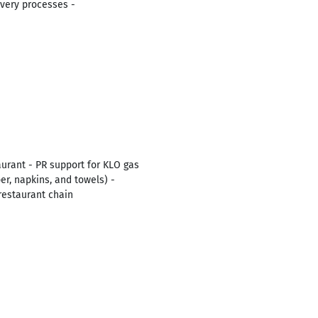
ivery processes -
urant - PR support for KLO gas
er, napkins, and towels) -
 restaurant chain