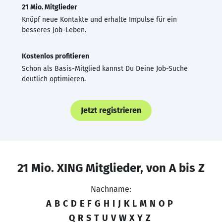
21 Mio. Mitglieder
Knüpf neue Kontakte und erhalte Impulse für ein
besseres Job-Leben.
Kostenlos profitieren
Schon als Basis-Mitglied kannst Du Deine Job-Suche
deutlich optimieren.
Jetzt registrieren
21 Mio. XING Mitglieder, von A bis Z
Nachname:
A
B
C
D
E
F
G
H
I
J
K
L
M
N
O
P
Q
R
S
T
U
V
W
X
Y
Z