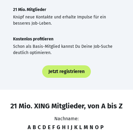
21 Mio. Mitglieder
Knüpf neue Kontakte und erhalte Impulse für ein
besseres Job-Leben.
Kostenlos profitieren
Schon als Basis-Mitglied kannst Du Deine Job-Suche
deutlich optimieren.
Jetzt registrieren
21 Mio. XING Mitglieder, von A bis Z
Nachname:
A
B
C
D
E
F
G
H
I
J
K
L
M
N
O
P