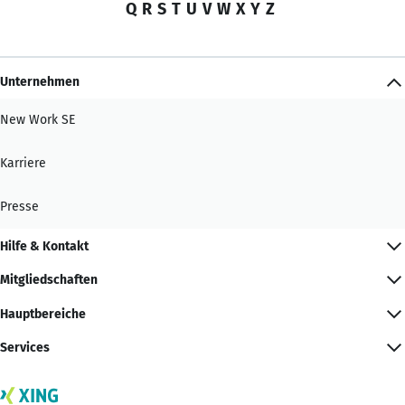
Q
R
S
T
U
V
W
X
Y
Z
Unternehmen
New Work SE
Karriere
Presse
Hilfe & Kontakt
Mitgliedschaften
Hauptbereiche
Services