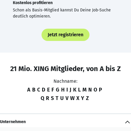
Kostenlos profitieren
Schon als Basis-Mitglied kannst Du Deine Job-Suche
deutlich optimieren.
Jetzt registrieren
21 Mio. XING Mitglieder, von A bis Z
Nachname:
A
B
C
D
E
F
G
H
I
J
K
L
M
N
O
P
Q
R
S
T
U
V
W
X
Y
Z
Unternehmen