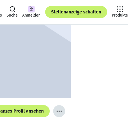
Stellenanzeige schalten
ts
Suche
Anmelden
Produkte
anzes Profil ansehen