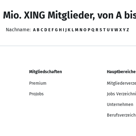
 Mio. XING Mitglieder, von A bi
Nachname:
A
B
C
D
E
F
G
H
I
J
K
L
M
N
O
P
Q
R
S
T
U
V
W
X
Y
Z
Mitgliedschaften
Hauptbereiche
Premium
Mitgliederverz
ProJobs
Jobs Verzeichn
Unternehmen
Berufsverzeich