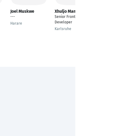
Joel Muskwe
Xhuljo Mamoci
Md Rashedul
Hoque
---
Senior Frontend
---
Developer
Harare
Rostock
Karlsruhe