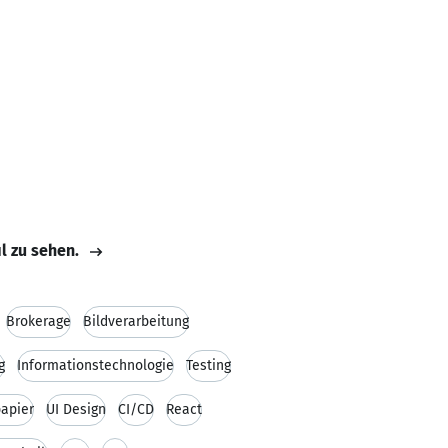
il zu sehen.
Brokerage
Bildverarbeitung
g
Informationstechnologie
Testing
apier
UI Design
CI/CD
React