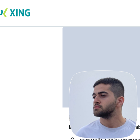
Parsa Khosravani
is looking for a new team memb