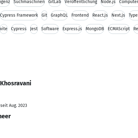
ligenz
Suchmaschinen
GitLab
Veröffentlichung
Node.js
Computer
Cypress Framework
Git
GraphQL
Frontend
React.js
Next.js
Type
vite
Cypress
Jest
Software
Express.js
MongoDB
ECMAScript
Re
 Khosravani
seit Aug. 2023
neer