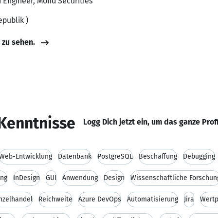
 Engineer, Mofid Securities
epublik )
e zu sehen.
Kenntnisse
Logg Dich jetzt ein, um das ganze Prof
Web-Entwicklung
Datenbank
PostgreSQL
Beschaffung
Debugging
ung
InDesign
GUI
Anwendung
Design
Wissenschaftliche Forschun
nzelhandel
Reichweite
Azure DevOps
Automatisierung
Jira
Wertp