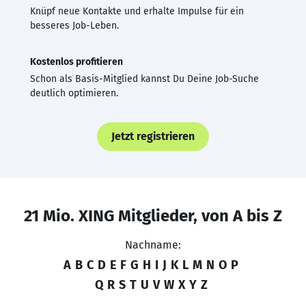
Knüpf neue Kontakte und erhalte Impulse für ein
besseres Job-Leben.
Kostenlos profitieren
Schon als Basis-Mitglied kannst Du Deine Job-Suche
deutlich optimieren.
Jetzt registrieren
21 Mio. XING Mitglieder, von A bis Z
Nachname:
A
B
C
D
E
F
G
H
I
J
K
L
M
N
O
P
Q
R
S
T
U
V
W
X
Y
Z