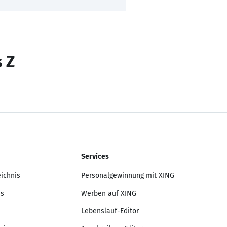
s Z
Services
eichnis
Personalgewinnung mit XING
is
Werben auf XING
Lebenslauf-Editor