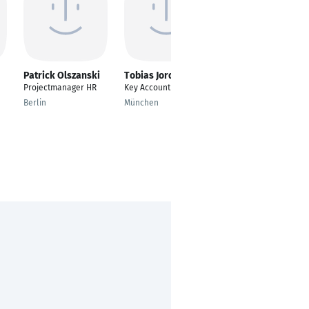
Patrick Olszanski
Tobias Jordan
Martin Waas
Projectmanager HR
Key Account Manager
Technical support
specialist
Berlin
München
Unterföhring