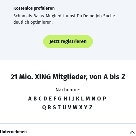
Kostenlos profitieren
Schon als Basis-Mitglied kannst Du Deine Job-Suche
deutlich optimieren.
Jetzt registrieren
21 Mio. XING Mitglieder, von A bis Z
Nachname:
A
B
C
D
E
F
G
H
I
J
K
L
M
N
O
P
Q
R
S
T
U
V
W
X
Y
Z
Unternehmen