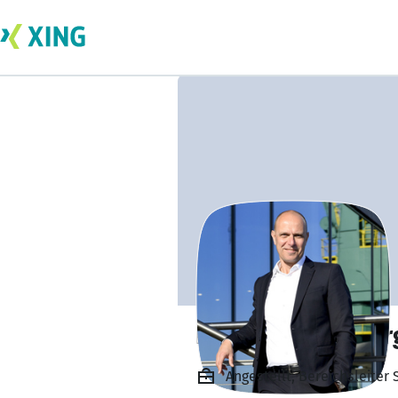
Peter Frankenber
Angestellt, Bereichsleite