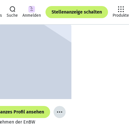
Stellenanzeige schalten
ts
Suche
Anmelden
Produkte
anzes Profil ansehen
rnehmen der EnBW