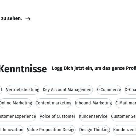
e zu sehen.
Kenntnisse
Logg Dich jetzt ein, um das ganze Prof
ft
Vertriebsleistung
Key Account Management
E-Commerce
X-Cha
Online Marketing
Content marketing
Inbound-Marketing
E-Mail mar
stomer Experience
Voice of Customer
Kundenservice
Customer Ser
l Innovation
Value Proposition Design
Design Thinking
Kundenzent