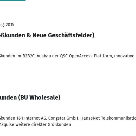
ug. 2015
oßkunden & Neue Geschäftsfelder)
ßkunden im B2B2C, Ausbau der QSC OpenAccess Plattform, innovative
kunden (BU Wholesale)
ßkunden 1&1 Internet AG, Congstar GmbH, HanseNet Telekommunikati
 Akquise weitere direkter Großkunden