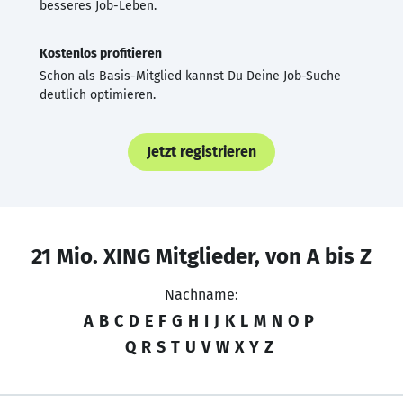
besseres Job-Leben.
Kostenlos profitieren
Schon als Basis-Mitglied kannst Du Deine Job-Suche
deutlich optimieren.
Jetzt registrieren
21 Mio. XING Mitglieder, von A bis Z
Nachname:
A
B
C
D
E
F
G
H
I
J
K
L
M
N
O
P
Q
R
S
T
U
V
W
X
Y
Z