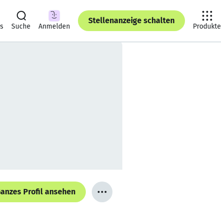
Stellenanzeige schalten
ts
Suche
Anmelden
Produkte
anzes Profil ansehen