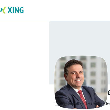
Peterson Marlon 
Freiberuflich, Petrochemi