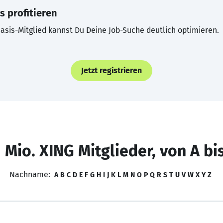
s profitieren
asis-Mitglied kannst Du Deine Job-Suche deutlich optimieren.
Jetzt registrieren
 Mio. XING Mitglieder, von A bi
Nachname:
A
B
C
D
E
F
G
H
I
J
K
L
M
N
O
P
Q
R
S
T
U
V
W
X
Y
Z