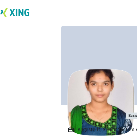
Pithani Ramya
Basi
Angestellt, Senior System 