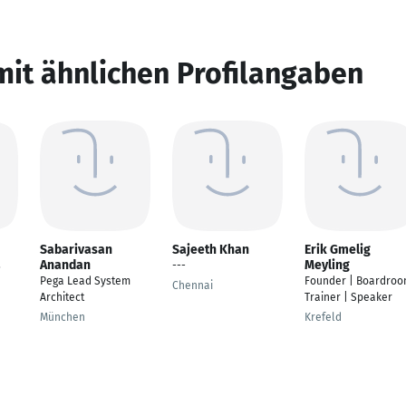
mit ähnlichen Profilangaben
Sabarivasan
Sajeeth Khan
Erik Gmelig
Anandan
Meyling
s
---
Pega Lead System
Founder | Boardro
Chennai
Architect
Trainer | Speaker
München
Krefeld