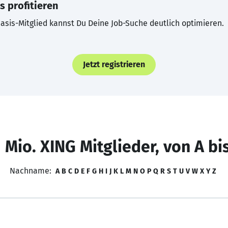
s profitieren
asis-Mitglied kannst Du Deine Job-Suche deutlich optimieren.
Jetzt registrieren
 Mio. XING Mitglieder, von A bi
Nachname:
A
B
C
D
E
F
G
H
I
J
K
L
M
N
O
P
Q
R
S
T
U
V
W
X
Y
Z