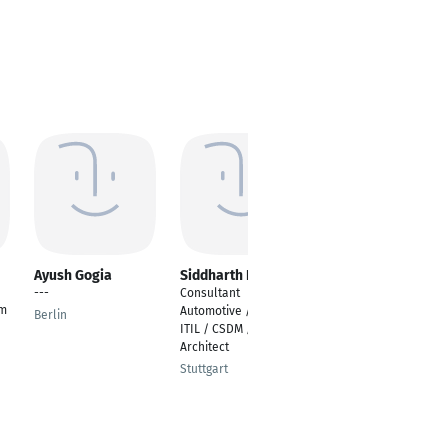
Ayush Gogia
Siddharth Patil
Maggie Asher
---
Consultant
---
om
Automotive / ITSM /
Berlin
Berlin
ITIL / CSDM / IT
Architect
Stuttgart