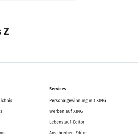
s Z
Services
eichnis
Personalgewinnung mit XING
is
Werben auf XING
Lebenslauf-Editor
nis
Anschreiben-Editor