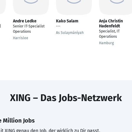
Andre Ledke
Kako Salam
Anja Christin
Hadenfeldt
|
Senior IT-Specialist
---
Specialist, IT
Operations
As Sulaymānīyah
Operations
Harrislee
Hamburg
XING – Das Jobs-Netzwerk
 Million Jobs
t XING genau den Job, der wirklich zu Dir passt.