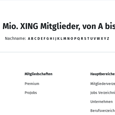
 Mio. XING Mitglieder, von A bi
Nachname:
A
B
C
D
E
F
G
H
I
J
K
L
M
N
O
P
Q
R
S
T
U
V
W
X
Y
Z
Mitgliedschaften
Hauptbereiche
Premium
Mitgliederverz
ProJobs
Jobs Verzeichn
Unternehmen
Berufsverzeich