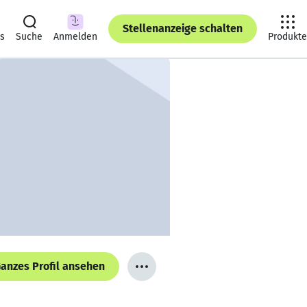
Stellenanzeige schalten
ts
Suche
Anmelden
Produkte
anzes Profil ansehen