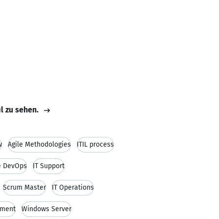
il zu sehen.
w
Agile Methodologies
ITIL process
e DevOps
IT Support
Scrum Master
IT Operations
ement
Windows Server