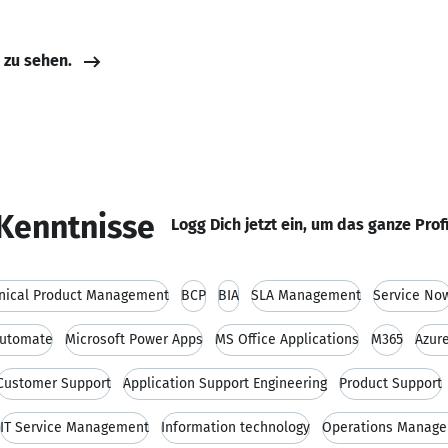
e zu sehen.
Kenntnisse
Logg Dich jetzt ein, um das ganze Prof
nical Product Management
BCP
BIA
SLA Management
Service No
Automate
Microsoft Power Apps
MS Office Applications
M365
Azur
Customer Support
Application Support Engineering
Product Support
IT Service Management
Information technology
Operations Manag