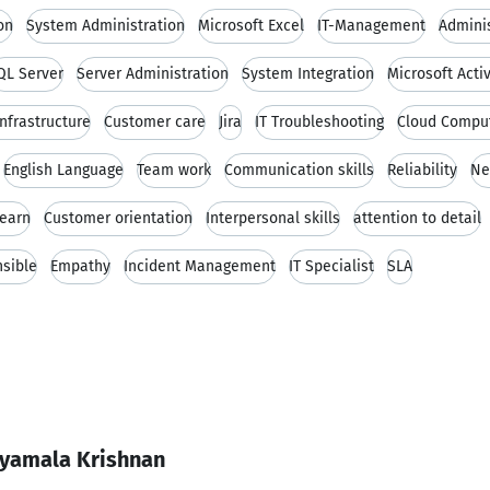
on
System Administration
Microsoft Excel
IT-Management
Adminis
QL Server
Server Administration
System Integration
Microsoft Acti
Infrastructure
Customer care
Jira
IT Troubleshooting
Cloud Compu
English Language
Team work
Communication skills
Reliability
Ne
learn
Customer orientation
Interpersonal skills
attention to detail
sible
Empathy
Incident Management
IT Specialist
SLA
Syamala Krishnan