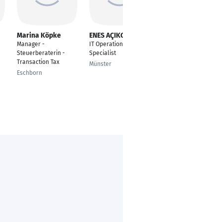
Marina Köpke
ENES AÇIKGÖZ
Claudio Lo Vaglio
Manager -
IT Operations & CMDB
Specialist IT
Steuerberaterin -
Specialist
Operations
Transaction Tax
Münster
Winterthur
Eschborn