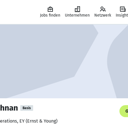
Jobs finden
Unternehmen
Netzwerk
Insigh
shnan
Basis
G
perations, EY (Ernst & Young)