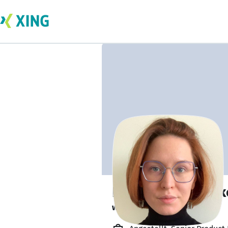
Polina Gorkovenk
will be available soon. 🕒