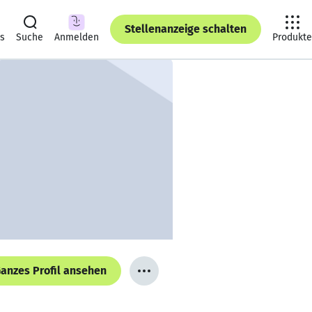
Stellenanzeige schalten
ts
Suche
Anmelden
Produkte
anzes Profil ansehen