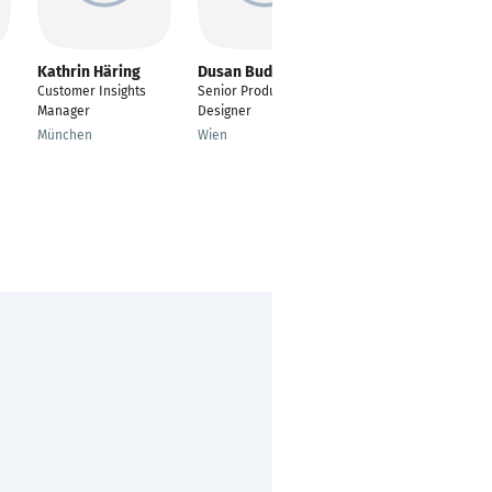
Kathrin Häring
Dusan Budimkic
Uros Savic
Customer Insights
Senior Product
Senior Product
Manager
Designer
Designer for Data,
Analytics & AI
München
Wien
Zurich