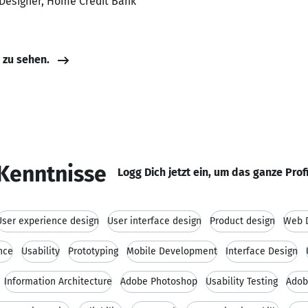
 Designer, Home Credit Bank
e zu sehen.
Kenntnisse
Logg Dich jetzt ein, um das ganze Prof
User experience design
User interface design
Product design
Web 
nce
Usability
Prototyping
Mobile Development
Interface Design
Information Architecture
Adobe Photoshop
Usability Testing
Adobe