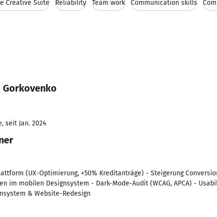
e Creative Suite
Reliability
Team work
Communication skills
Com
a Gorkovenko
 seit Jan. 2024
ner
attform (UX-Optimierung, +50% Kreditanträge) - Steigerung Conversion
gen im mobilen Designsystem - Dark-Mode-Audit (WCAG, APCA) - Usabil
ignsystem & Website-Redesign