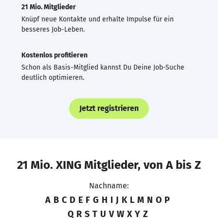
21 Mio. Mitglieder
Knüpf neue Kontakte und erhalte Impulse für ein
besseres Job-Leben.
Kostenlos profitieren
Schon als Basis-Mitglied kannst Du Deine Job-Suche
deutlich optimieren.
Jetzt registrieren
21 Mio. XING Mitglieder, von A bis Z
Nachname:
A
B
C
D
E
F
G
H
I
J
K
L
M
N
O
P
Q
R
S
T
U
V
W
X
Y
Z