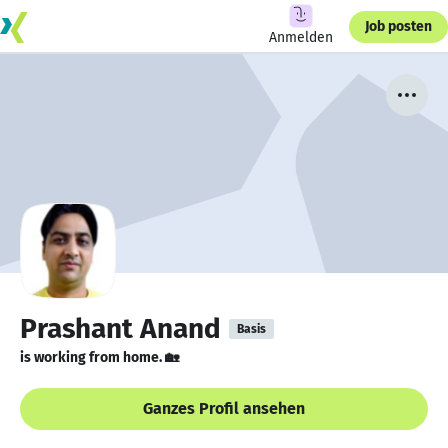
Job posten
Anmelden
Prashant Anand
Basis
is working from home. 🏡
Ganzes Profil ansehen