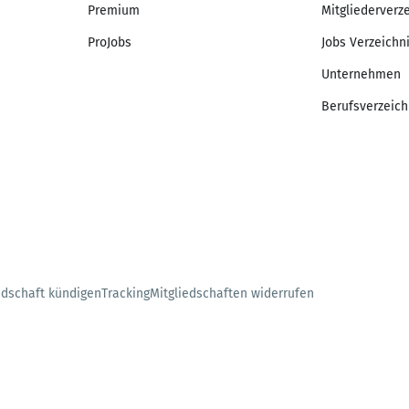
Premium
Mitgliederverz
ProJobs
Jobs Verzeichn
Unternehmen
Berufsverzeich
edschaft kündigen
Tracking
Mitgliedschaften widerrufen