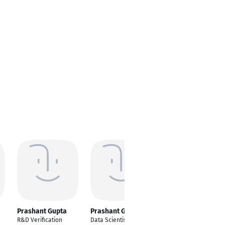
Prashant Gupta
Prashant Gupta
Prashant Gupta
R&D Verification
Data Scientist
Informatics