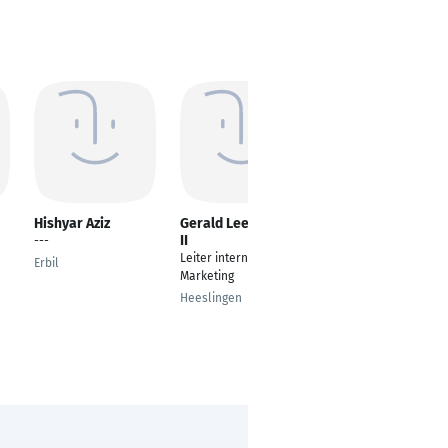
Hishyar Aziz
Gerald Lee Secory
Wayne Kafcsak
II
---
Managing Director,
Leiter internationales
Fregate Island Private
Erbil
Marketing
Victoria
Heeslingen