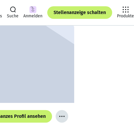
Stellenanzeige schalten
ts
Suche
Anmelden
Produkte
anzes Profil ansehen