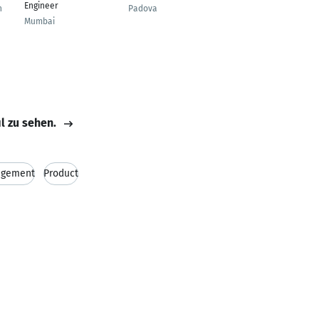
Engineer
n
Padova
Stuttgart
Mumbai
il zu sehen.
gement
Product