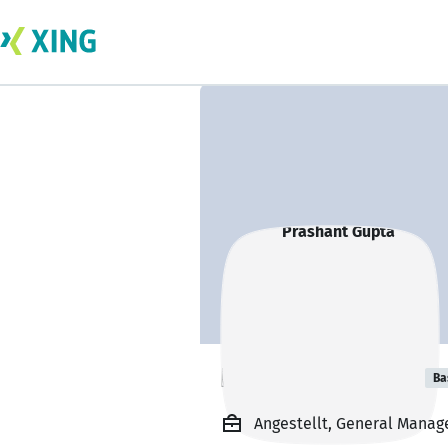
Prashant Gupta
Ba
Angestellt, General Manage