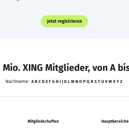
Jetzt registrieren
 Mio. XING Mitglieder, von A bi
Nachname:
A
B
C
D
E
F
G
H
I
J
K
L
M
N
O
P
Q
R
S
T
U
V
W
X
Y
Z
Mitgliedschaften
Hauptbereiche