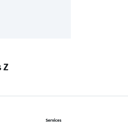
s Z
Services