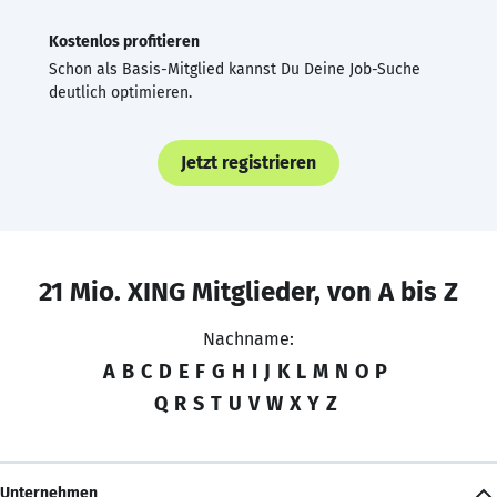
Kostenlos profitieren
Schon als Basis-Mitglied kannst Du Deine Job-Suche
deutlich optimieren.
Jetzt registrieren
21 Mio. XING Mitglieder, von A bis Z
Nachname:
A
B
C
D
E
F
G
H
I
J
K
L
M
N
O
P
Q
R
S
T
U
V
W
X
Y
Z
Unternehmen