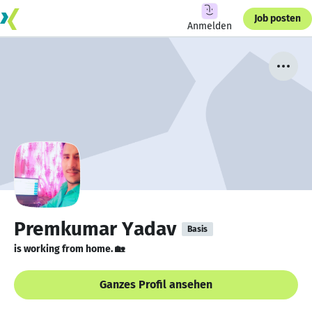
Job posten
Anmelden
Premkumar Yadav
Basis
is working from home. 🏡
Ganzes Profil ansehen