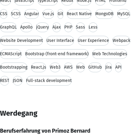
React
JavaScript
TypeScript
Redux
Node.js
HTML
Frontend
CSS
SCSS
Angular
Vue.js
Git
React Native
MongoDB
MySQL
GraphQL
Apollo
jQuery
Ajax
PHP
Sass
Less
Website Development
User Interface
User Experience
Webpack
ECMAScript
Bootstrap (front-end framework)
Web Technologies
Bootstrapping
React.js
Web3
AWS
Web
GitHub
Jira
API
REST
JSON
Full-stack development
Werdegang
Berufserfahrung von Primoz Bernard