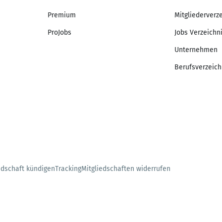
Premium
Mitgliederverz
ProJobs
Jobs Verzeichn
Unternehmen
Berufsverzeich
edschaft kündigen
Tracking
Mitgliedschaften widerrufen