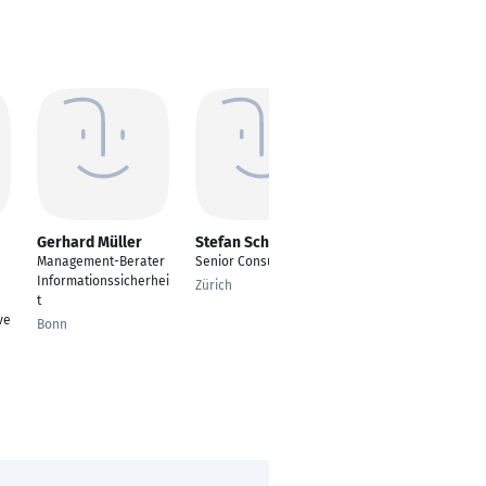
Gerhard Müller
Stefan Schelling
Johannes Zöller
Management-Berater
Senior Consultant
Informationssicherhei
Informationssicherhei
tsbeauftragter (CISO)
Zürich
t
Mainz
ve
Bonn