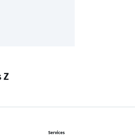
s Z
Services