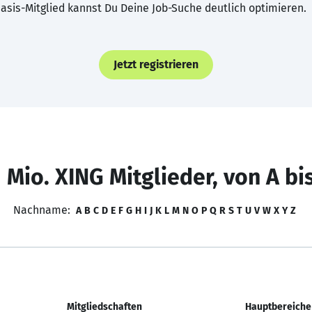
asis-Mitglied kannst Du Deine Job-Suche deutlich optimieren.
Jetzt registrieren
 Mio. XING Mitglieder, von A bi
Nachname:
A
B
C
D
E
F
G
H
I
J
K
L
M
N
O
P
Q
R
S
T
U
V
W
X
Y
Z
Mitgliedschaften
Hauptbereiche