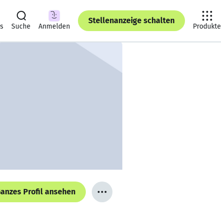
Stellenanzeige schalten
ts
Suche
Anmelden
Produkte
anzes Profil ansehen