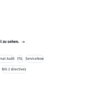
il zu sehen.
rnal Audit
ITIL
ServiceNow
NIS 2 directives