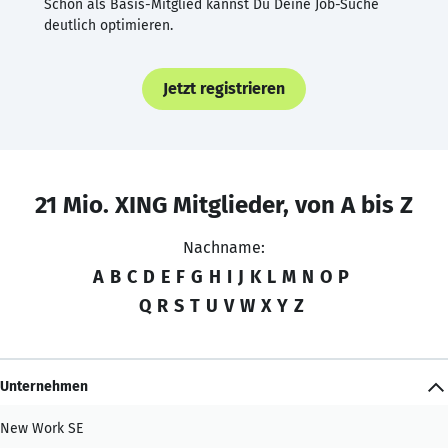
Schon als Basis-Mitglied kannst Du Deine Job-Suche
deutlich optimieren.
Jetzt registrieren
21 Mio. XING Mitglieder, von A bis Z
Nachname:
A
B
C
D
E
F
G
H
I
J
K
L
M
N
O
P
Q
R
S
T
U
V
W
X
Y
Z
Unternehmen
New Work SE