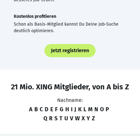
Kostenlos profitieren
Schon als Basis-Mitglied kannst Du Deine Job-Suche
deutlich optimieren.
Jetzt registrieren
21 Mio. XING Mitglieder, von A bis Z
Nachname:
A
B
C
D
E
F
G
H
I
J
K
L
M
N
O
P
Q
R
S
T
U
V
W
X
Y
Z