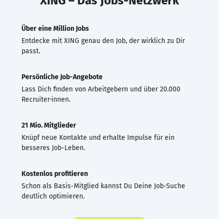
XING – Das Jobs-Netzwerk
Über eine Million Jobs
Entdecke mit XING genau den Job, der wirklich zu Dir
passt.
Persönliche Job-Angebote
Lass Dich finden von Arbeitgebern und über 20.000
Recruiter·innen.
21 Mio. Mitglieder
Knüpf neue Kontakte und erhalte Impulse für ein
besseres Job-Leben.
Kostenlos profitieren
Schon als Basis-Mitglied kannst Du Deine Job-Suche
deutlich optimieren.