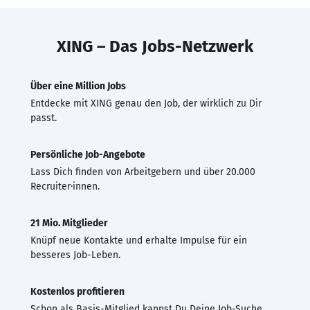
XING – Das Jobs-Netzwerk
Über eine Million Jobs
Entdecke mit XING genau den Job, der wirklich zu Dir
passt.
Persönliche Job-Angebote
Lass Dich finden von Arbeitgebern und über 20.000
Recruiter·innen.
21 Mio. Mitglieder
Knüpf neue Kontakte und erhalte Impulse für ein
besseres Job-Leben.
Kostenlos profitieren
Schon als Basis-Mitglied kannst Du Deine Job-Suche