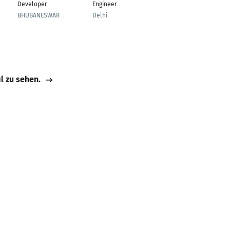
Developer
Engineer
Developer
BHUBANESWAR
Delhi
Delhi
il zu sehen.