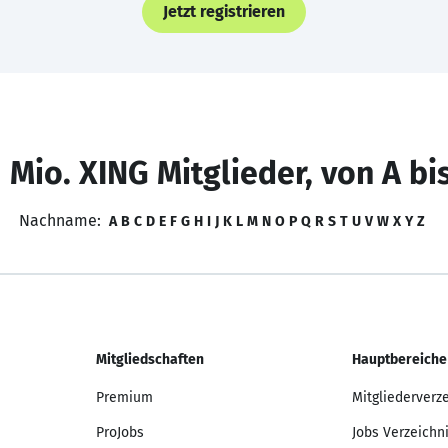
Jetzt registrieren
 Mio. XING Mitglieder, von A bi
Nachname:
A
B
C
D
E
F
G
H
I
J
K
L
M
N
O
P
Q
R
S
T
U
V
W
X
Y
Z
Mitgliedschaften
Hauptbereiche
Premium
Mitgliederverz
ProJobs
Jobs Verzeichn