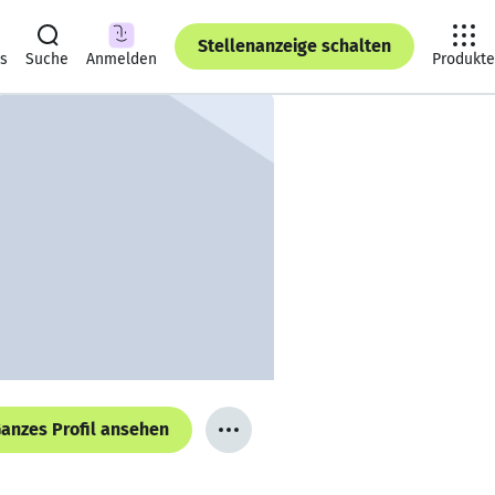
Stellenanzeige schalten
ts
Suche
Anmelden
Produkte
anzes Profil ansehen