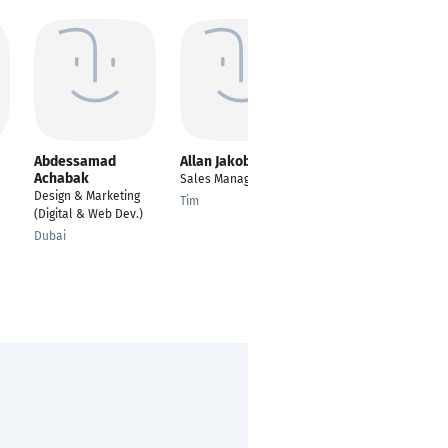
Abdessamad
Allan Jakobsen
Hetkumar Panara
Achabak
Sales Manager Nordic
---
Design & Marketing
Tim
Schöllnach
(Digital & Web Dev.)
Dubai