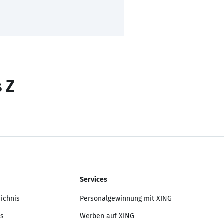
s Z
Services
eichnis
Personalgewinnung mit XING
is
Werben auf XING