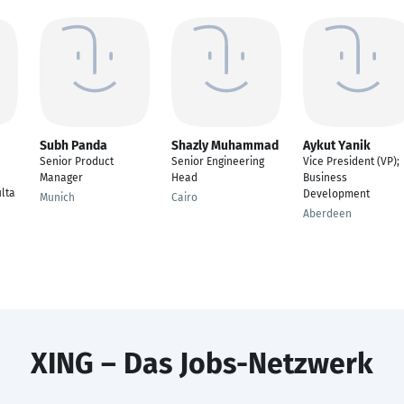
Subh Panda
Shazly Muhammad
Aykut Yanik
Senior Product
Senior Engineering
Vice President (VP);
Manager
Head
Business
lta
Development
Munich
Cairo
Aberdeen
XING – Das Jobs-Netzwerk