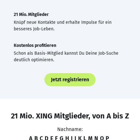
21 Mio. Mitglieder
Knüpf neue Kontakte und erhalte Impulse für ein
besseres Job-Leben.
Kostenlos profitieren
Schon als Basis-Mitglied kannst Du Deine Job-Suche
deutlich optimieren.
Jetzt registrieren
21 Mio. XING Mitglieder, von A bis Z
Nachname:
A
B
C
D
E
F
G
H
I
J
K
L
M
N
O
P