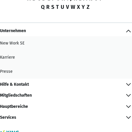
Q
R
S
T
U
V
W
X
Y
Z
Unternehmen
New Work SE
Karriere
Presse
Hilfe & Kontakt
Mitgliedschaften
Hauptbereiche
Services