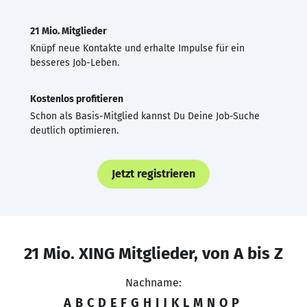
21 Mio. Mitglieder
Knüpf neue Kontakte und erhalte Impulse für ein
besseres Job-Leben.
Kostenlos profitieren
Schon als Basis-Mitglied kannst Du Deine Job-Suche
deutlich optimieren.
Jetzt registrieren
21 Mio. XING Mitglieder, von A bis Z
Nachname:
A
B
C
D
E
F
G
H
I
J
K
L
M
N
O
P