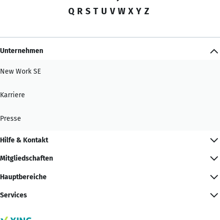
Q
R
S
T
U
V
W
X
Y
Z
Unternehmen
New Work SE
Karriere
Presse
Hilfe & Kontakt
Mitgliedschaften
Hauptbereiche
Services