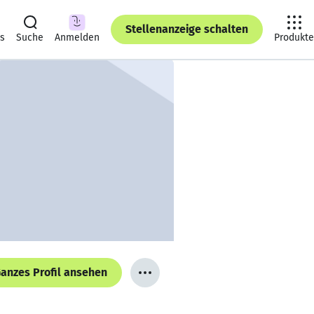
Stellenanzeige schalten
ts
Suche
Anmelden
Produkte
anzes Profil ansehen