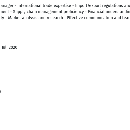
anager - International trade expertise - Import/export regulations a
pment - Supply chain management proficiency - Financial understanding
ility - Market analysis and research - Effective communication and te
 Juli 2020
9