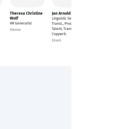
Theresa Christine
Jan Arnold
Ekaterine
Wolf
Bakradze
Linguistic Services:
HR Generalist
Recruitment Assistant
Transl., Proofr., Voice
Talent, Transcr., AI,
Vienna
Tbilisi
Copywrit.
Essen