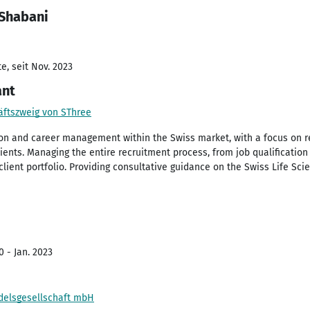
 Shabani
e, seit Nov. 2023
ant
häftszweig von SThree
tion and career management within the Swiss market, with a focus on rec
ents. Managing the entire recruitment process, from job qualification
lient portfolio. Providing consultative guidance on the Swiss Life Scie
0 - Jan. 2023
delsgesellschaft mbH