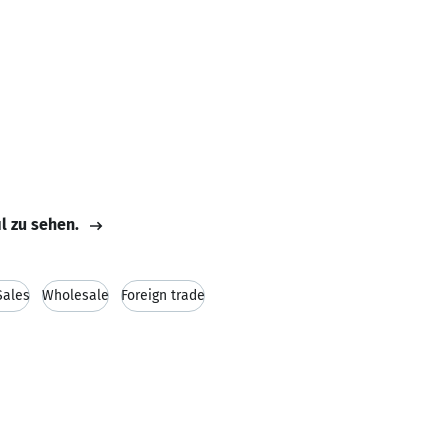
il zu sehen.
Sales
Wholesale
Foreign trade