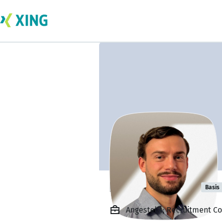
Rinor Shabani
Basis
Angestellt, Recruitment Co